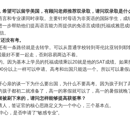
，希望可以留学美国，有顾问老师推荐双录取，请问双录取是什
语言和专业课同时录取。主要针对母语为非英语的国际学生，成
进一步帮助他们提高语言能力而提供的免语言成绩(托福或雅思成
取信。
T还没有考。
。还有一条路径就是去转学。可以从普通学校转到哥伦比亚转到
出国最好不要一起走，否则容易两边不着。
的。因为基本上学员的托福成绩乘以20就是他的SAT成绩。如果托
福90分以上一样可以申请。高考和出国只能选一个。所以可以暑假
开心扉的谈一下为什么要出国，为什么不要高考。因为孩子到了
的孩子都初二就准备了，高一的寒假就可以了，高一的暑假就晚
候被刷下来的，请问怎样能够提高获签率？
请人，签证官的核心思路定义为一个中心，三个基本点。
中心，是否申请了“敏感专业”。