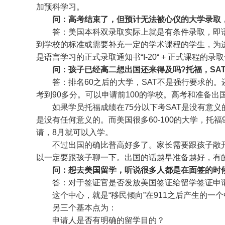
加预科学习。
问：高考结束了，但预计无法被心仪的大学录取
答：美国本科双录取实际上就是有条件录取，即
到学校的标准或需要补充一定的学术课程的学生，为
是语言学习的正式录取通知书“I-20“ + 正式课程的录
问：孩子已经高二想出国还来得及吗?托福，SA
答：排名60之后的大学，SAT不是强行要求的
考到90多分。可以申请前100的学校。高考和准备
如果学员托福成绩在75分以下考SAT是没有意义
是没有任何意义的。而美国很多60-100的大学，托
请，8月就可以入学。
不过出国的确比普高好多了。家长需要跟孩子敞
以一定要跟孩子聊一下。出国的话越早准备越好，有
问：想去美国留学，听说很多人都是在面签的时
答：对于签证官是否发放美国签证给留学签证申
这个中心，就是“移民倾向”在911之后产生的一个
另三个基本点为：
申请人是否有明确的留学目的？