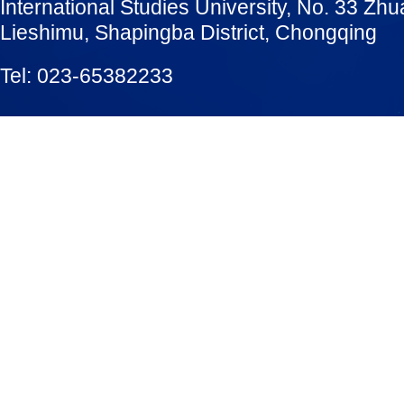
International Studies University, No. 33 Zh
Lieshimu, Shapingba District, Chongqing
Tel: 023-65382233